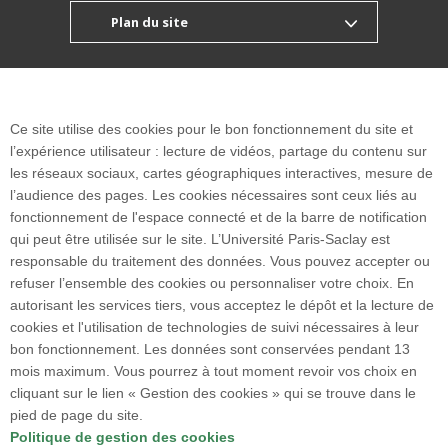
Plan du site
Accueil des publics internationaux
Ce site utilise des cookies pour le bon fonctionnement du site et
l’expérience utilisateur : lecture de vidéos, partage du contenu sur
les réseaux sociaux, cartes géographiques interactives, mesure de
9, avenue de la Division Leclerc
l’audience des pages. Les cookies nécessaires sont ceux liés au
94230 Cachan I FRANCE
fonctionnement de l'espace connecté et de la barre de notification
Tél. : +33 1 41 24 11 00
qui peut être utilisée sur le site. L’Université Paris-Saclay est
Fax : +33 1 41 24 11 99
responsable du traitement des données. Vous pouvez accepter ou
refuser l’ensemble des cookies ou personnaliser votre choix. En
autorisant les services tiers, vous acceptez le dépôt et la lecture de
Accès :
RER B
Arcueil-Cachan
cookies et l'utilisation de technologies de suivi nécessaires à leur
bon fonctionnement. Les données sont conservées pendant 13
BUS
: 184 / 187 (La Plaine) / V3 (L'Orangerie)
mois maximum. Vous pourrez à tout moment revoir vos choix en
cliquant sur le lien « Gestion des cookies » qui se trouve dans le
184 / N21 (Division Leclerc - Camille Desmoulins)
pied de page du site.
Politique de gestion des cookies