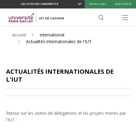
LES SITES DE L'UNIVERSITE
Autres sites
Accessibilité
ALLER
AU
Menu pr
CONTENU
Search
PRINCIPAL
Accueil
international
Actualités internationales de l'IUT
ACTUALITÉS INTERNATIONALES DE
L'IUT
Partager
Retour sur les visites de délégations et les projets menés par
l'IUT :