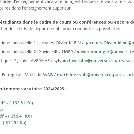
 chargé d'enseignement vacataire ou agent temporaire vacataire si vo
ataires dans l'enseignement supérieur.
 étudiants dans le cadre de cours ou conférences ou encore de
her des chefs de départements pour connaître les possibilités.
ique Industrielle 1 : Jacques-Olivier KLEIN /
jacques-Olivier.klein@u
ique Industrielle 2 : Xavier MININGER /
xavier.mininger@universite
tique : Sylvain LAVERNHE /
sylvain.lavernhe@universite-paris-sacl
 Entreprise : Mathilde SVAB /
mathilde.svab
@universite-paris-sacl
rutement vacataire 2024/2025 :
 - ( 162.51 Ko)
o)
 - ( 356.41 Ko)
 ( 314.54 Ko)