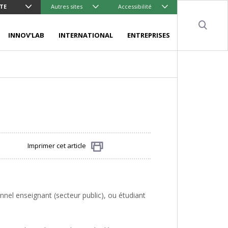
ITE
Autres sites
Accessibilité
Sear
INNOV'LAB
INTERNATIONAL
ENTREPRISES
Imprimer cet article
Partager
nnel enseignant (secteur public), ou étudiant