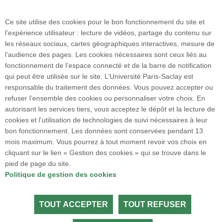
Accueil des publics internationaux
Ce site utilise des cookies pour le bon fonctionnement du site et
l’expérience utilisateur : lecture de vidéos, partage du contenu sur
les réseaux sociaux, cartes géographiques interactives, mesure de
9, avenue de la Division Leclerc
l’audience des pages. Les cookies nécessaires sont ceux liés au
94230 Cachan I FRANCE
fonctionnement de l'espace connecté et de la barre de notification
Tél. : +33 1 41 24 11 00
qui peut être utilisée sur le site. L’Université Paris-Saclay est
Fax : +33 1 41 24 11 99
responsable du traitement des données. Vous pouvez accepter ou
refuser l’ensemble des cookies ou personnaliser votre choix. En
autorisant les services tiers, vous acceptez le dépôt et la lecture de
Accès :
RER B
Arcueil-Cachan
cookies et l'utilisation de technologies de suivi nécessaires à leur
bon fonctionnement. Les données sont conservées pendant 13
BUS
: 184 / 187 (La Plaine) / V3 (L'Orangerie)
mois maximum. Vous pourrez à tout moment revoir vos choix en
cliquant sur le lien « Gestion des cookies » qui se trouve dans le
184 / N21 (Division Leclerc - Camille Desmoulins)
pied de page du site.
Politique de gestion des cookies
VELIB
: Station Marc Sangnier - Division Leclerc
TOUT ACCEPTER
TOUT REFUSER
Tous droits réservés Université Paris-Saclay