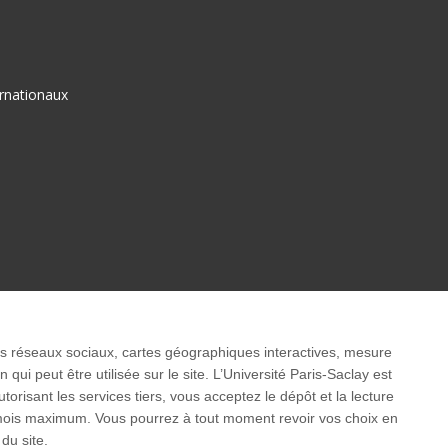
ernationaux
 les réseaux sociaux, cartes géographiques interactives, mesure
ui peut être utilisée sur le site. L’Université Paris-Saclay est
isant les services tiers, vous acceptez le dépôt et la lecture
3 mois maximum. Vous pourrez à tout moment revoir vos choix en
du site.