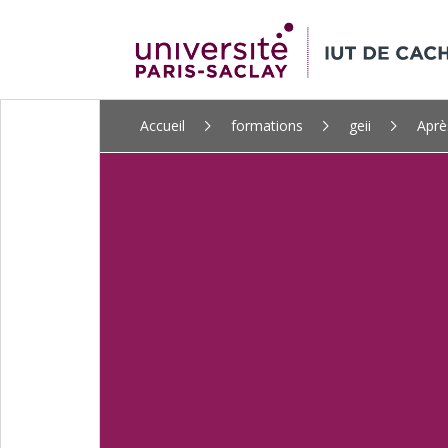
ALLER
Accueil
formations
geii
Aprè
AU
CONTENU
PRINCIPAL