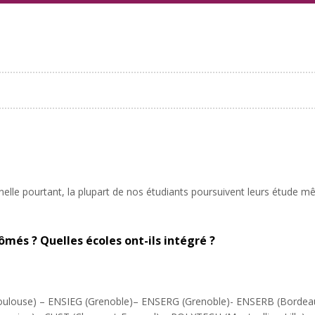
le pourtant, la plupart de nos étudiants poursuivent leurs étude même
lômés ?
Quelles écoles ont-ils intégré ?
oulouse) – ENSIEG (Grenoble)– ENSERG (Grenoble)- ENSERB (Bordeau