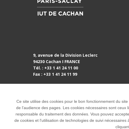
9, avenue de la Division Leclerc
94230 Cachan I FRANCE
Tél. : +33 1 41 24 11 00
Fax : +33 1 41 24 11 99
Accès :
RER B
Arcueil-Cachan
BUS
: 184 / 187 (La Plaine) / V3 (L'Orangerie)
Ce site utilise des cookies pour le bon fonctionnement du site
de l’audience des pages. Les cookies nécessaires sont ceux liés
responsable du traitement des données. Vous pouvez accepter o
184 / N21 (Division Leclerc - Camille Desmoulin
de cookies et l'utilisation de technologies de suivi nécessai
cliquan
VELIB
: Station Marc Sangnier - Division Lecle