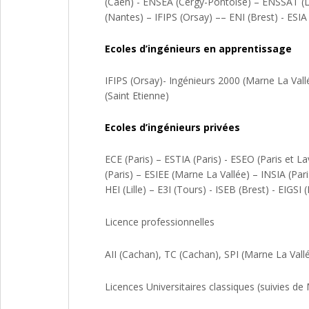
(Caen) - ENSEA (Cergy-Pontoise) – ENSSAT (L
(Nantes) – IFIPS (Orsay) –– ENI (Brest) - ESIA
Ecoles d’ingénieurs en apprentissage
IFIPS (Orsay)- Ingénieurs 2000 (Marne La Vallé
(Saint Etienne)
Ecoles d’ingénieurs privées
ECE (Paris) – ESTIA (Paris) - ESEO (Paris et La
(Paris) – ESIEE (Marne La Vallée) – INSIA (P
HEI (Lille) – E3I (Tours) - ISEB (Brest) - EIG
Licence professionnelles
AII (Cachan), TC (Cachan), SPI (Marne La Vallée
Licences Universitaires classiques (suivies de