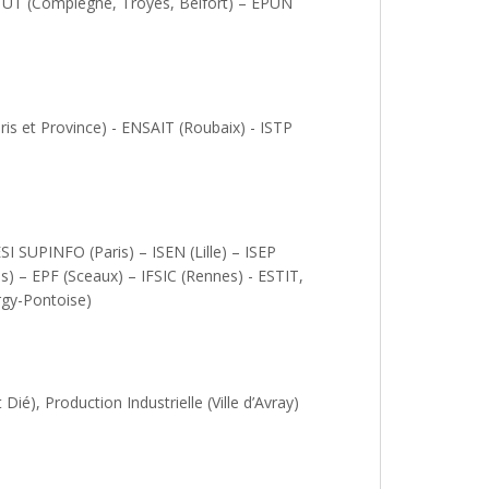
– UT (Compiègne, Troyes, Belfort) – EPUN
ris et Province) - ENSAIT (Roubaix) - ISTP
ESI SUPINFO (Paris) – ISEN (Lille) – ISEP
s) – EPF (Sceaux) – IFSIC (Rennes) - ESTIT,
ergy-Pontoise)
Dié), Production Industrielle (Ville d’Avray)