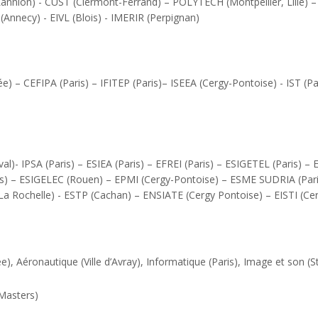
annion) - CUST (Clermont-Ferrand) – POLYTECH (Montpellier, Lille) 
 (Annecy) - EIVL (Blois) - IMERIR (Perpignan)
e) – CEFIPA (Paris) – IFITEP (Paris)– ISEEA (Cergy-Pontoise) - IST (Pa
val)- IPSA (Paris) – ESIEA (Paris) – EFREI (Paris) – ESIGETEL (Paris) – 
aris) – ESIGELEC (Rouen) – EPMI (Cergy-Pontoise) – ESME SUDRIA (Pari
SI (La Rochelle) - ESTP (Cachan) – ENSIATE (Cergy Pontoise) – EISTI (C
), Aéronautique (Ville d’Avray), Informatique (Paris), Image et son (St 
 Masters)